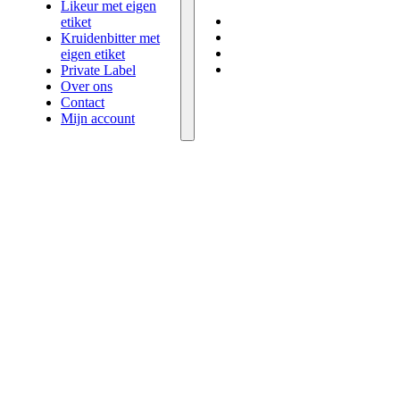
eigen etiket
Likeur met eigen
Private Label
etiket
Over ons
Kruidenbitter met
Contact
eigen etiket
Mijn account
Private Label
Over ons
Contact
Mijn account