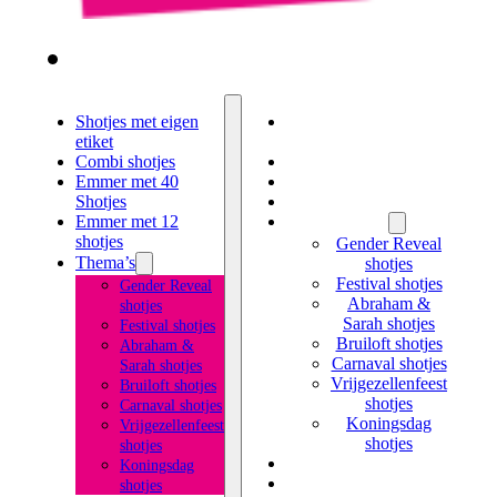
Shotjes met eigen
Shotjes met eigen
etiket
etiket
Combi shotjes
Combi shotjes
Emmer met 40
Emmer met 40 Shotjes
Shotjes
Emmer met 12 shotjes
Emmer met 12
Thema’s
shotjes
Gender Reveal
Thema’s
shotjes
Festival shotjes
Gender Reveal
Abraham &
shotjes
Sarah shotjes
Festival shotjes
Bruiloft shotjes
Abraham &
Carnaval shotjes
Sarah shotjes
Vrijgezellenfeest
Bruiloft shotjes
shotjes
Carnaval shotjes
Koningsdag
Vrijgezellenfeest
shotjes
shotjes
Likeur met eigen etiket
Koningsdag
Kruidenbitter met
shotjes