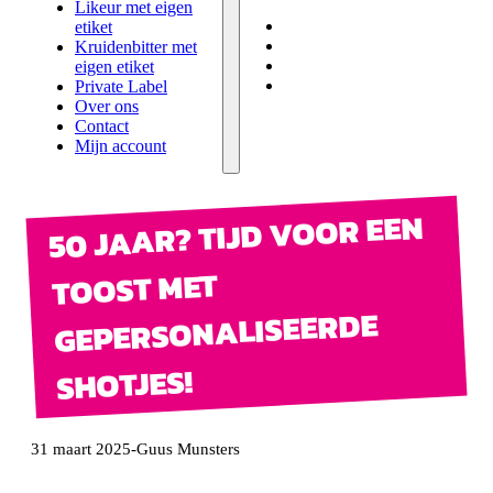
eigen etiket
Likeur met eigen
Private Label
etiket
Over ons
Kruidenbitter met
Contact
eigen etiket
Mijn account
Private Label
Over ons
Contact
Mijn account
50 JAAR? TIJD VOOR EEN
TOOST MET
GEPERSONALISEERDE
SHOTJES!
31 maart 2025
-
Guus Munsters