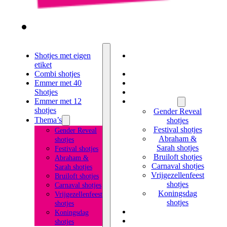
Shotjes met eigen
Shotjes met eigen
etiket
etiket
Combi shotjes
Combi shotjes
Emmer met 40
Emmer met 40 Shotjes
Shotjes
Emmer met 12 shotjes
Emmer met 12
Thema’s
shotjes
Gender Reveal
Thema’s
shotjes
Festival shotjes
Gender Reveal
Abraham &
shotjes
Sarah shotjes
Festival shotjes
Bruiloft shotjes
Abraham &
Carnaval shotjes
Sarah shotjes
Vrijgezellenfeest
Bruiloft shotjes
shotjes
Carnaval shotjes
Koningsdag
Vrijgezellenfeest
shotjes
shotjes
Likeur met eigen etiket
Koningsdag
Kruidenbitter met
shotjes