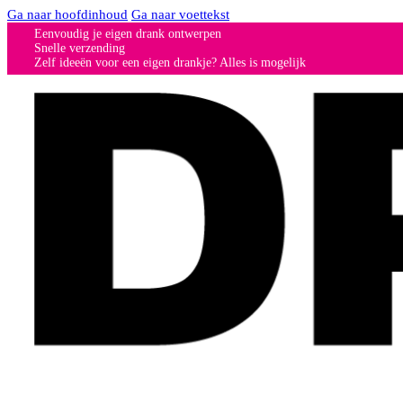
Ga naar hoofdinhoud
Ga naar voettekst
Eenvoudig je eigen drank ontwerpen
Snelle verzending
Zelf ideeën voor een eigen drankje? Alles is mogelijk