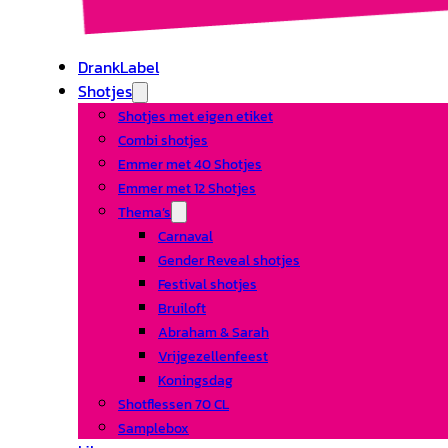
DrankLabel
Shotjes
Shotjes met eigen etiket
Combi shotjes
Emmer met 40 Shotjes
Emmer met 12 Shotjes
Thema’s
Carnaval
Gender Reveal shotjes
Festival shotjes
Bruiloft
Abraham & Sarah
Vrijgezellenfeest
Koningsdag
Shotflessen 70 CL
Samplebox