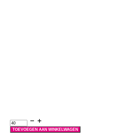
Oranje
shotjes
vrijgezellenfeest
TOEVOEGEN AAN WINKELWAGEN
vrijheid