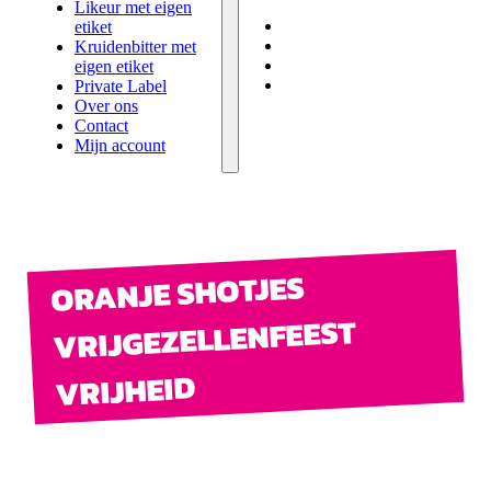
eigen etiket
Likeur met eigen
Private Label
etiket
Over ons
Kruidenbitter met
Contact
eigen etiket
Mijn account
Private Label
Over ons
Contact
Mijn account
ORANJE SHOTJES
VRIJGEZELLENFEEST
VRIJHEID