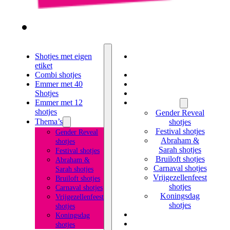
Shotjes met eigen
Shotjes met eigen
etiket
etiket
Combi shotjes
Combi shotjes
Emmer met 40
Emmer met 40 Shotjes
Shotjes
Emmer met 12 shotjes
Emmer met 12
Thema’s
shotjes
Gender Reveal
Thema’s
shotjes
Festival shotjes
Gender Reveal
Abraham &
shotjes
Sarah shotjes
Festival shotjes
Bruiloft shotjes
Abraham &
Carnaval shotjes
Sarah shotjes
Vrijgezellenfeest
Bruiloft shotjes
shotjes
Carnaval shotjes
Koningsdag
Vrijgezellenfeest
shotjes
shotjes
Likeur met eigen etiket
Koningsdag
Kruidenbitter met
shotjes