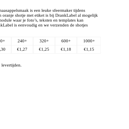
inaasappelsmaak is een leuke sfeermaker tijdens
oranje shotje met etiket is bij DrankLabel al mogelijk
odule waar je foto’s, teksten en templates kan
nkLabel is eenvoudig en we verzenden de shotjes
60+
240+
320+
600+
1000+
,30
€
1,27
€
1,25
€
1,18
€
1,15
levertijden.