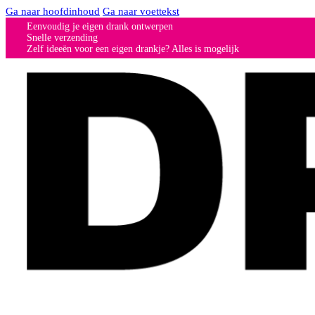
Ga naar hoofdinhoud
Ga naar voettekst
Eenvoudig je eigen drank ontwerpen
Snelle verzending
Zelf ideeën voor een eigen drankje? Alles is mogelijk