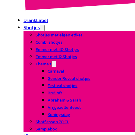
DrankLabel
Shotjes
Shotjes met eigen etiket
Combi shotjes
Emmer met 40 Shotjes
Emmer met 12 Shotjes
Thema’s
Carnaval
Gender Reveal shotjes
Festival shotjes
Bruiloft
Abraham & Sarah
Vrijgezellenfeest
Koningsdag
Shotflessen 70 CL
Samplebox