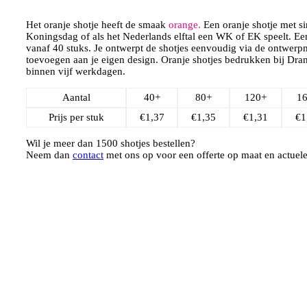
Het oranje shotje heeft de smaak
orange.
Een oranje shotje met s
Koningsdag of als het Nederlands elftal een WK of EK speelt. Een 
vanaf 40 stuks. Je ontwerpt de shotjes eenvoudig via de ontwerpm
toevoegen aan je eigen design. Oranje shotjes bedrukken bij Dra
binnen vijf werkdagen.
Aantal
40+
80+
120+
1
Prijs per stuk
€
1,37
€
1,35
€
1,31
€
1
Wil je meer dan 1500 shotjes bestellen?
Neem dan
contact
met ons op voor een offerte op maat en actuele 