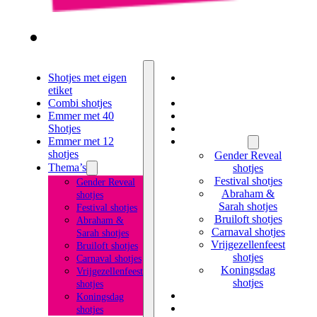
Shotjes met eigen
Shotjes met eigen
etiket
etiket
Combi shotjes
Combi shotjes
Emmer met 40
Emmer met 40 Shotjes
Shotjes
Emmer met 12 shotjes
Emmer met 12
Thema’s
shotjes
Gender Reveal
Thema’s
shotjes
Festival shotjes
Gender Reveal
Abraham &
shotjes
Sarah shotjes
Festival shotjes
Bruiloft shotjes
Abraham &
Carnaval shotjes
Sarah shotjes
Vrijgezellenfeest
Bruiloft shotjes
shotjes
Carnaval shotjes
Koningsdag
Vrijgezellenfeest
shotjes
shotjes
Likeur met eigen etiket
Koningsdag
Kruidenbitter met
shotjes