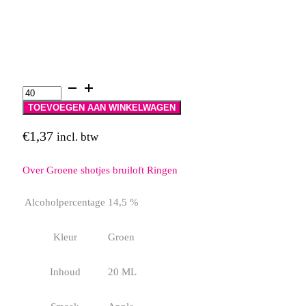
Groene
shotjes
bruiloft
TOEVOEGEN AAN WINKELWAGEN
Ringen
aantal
€
1,37
incl. btw
Over Groene shotjes bruiloft Ringen
Alcoholpercentage
14,5 %
Kleur
Groen
Inhoud
20 ML