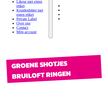
eigen etiket
Likeur met eigen
Private Label
etiket
Over ons
Kruidenbitter met
Contact
eigen etiket
Mijn account
Private Label
Over ons
Contact
Mijn account
GROENE SHOTJES
BRUILOFT RINGEN