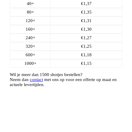
40+
€
1,37
80+
€
1,35
120+
€
1,31
160+
€
1,30
240+
€
1,27
320+
€
1,25
600+
€
1,18
1000+
€
1,15
Wil je meer dan 1500 shotjes bestellen?
Neem dan
contact
met ons op voor een offerte op maat en
actuele levertijden.