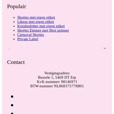
Populair
Shotjes met eigen etiket
Likeur met eigen etiket
Kruidenbitter met eigen etiket
Shotjes Emmer met Shot spinner
Carnaval Shotjes
Private Label
Contact
Vestigingsadres:
Bussele 1, 5469 DT Erp
KvK-nummer: 98146971
BTW-nummer NL868375779B01