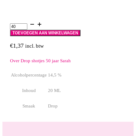
Drop
shotjes
50
TOEVOEGEN AAN WINKELWAGEN
jaar
Sarah
€
1,37
incl. btw
aantal
Over Drop shotjes 50 jaar Sarah
Alcoholpercentage
14,5 %
Inhoud
20 ML
Smaak
Drop