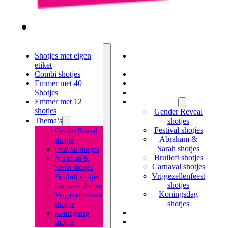
Shotjes met eigen
Shotjes met eigen
etiket
etiket
Combi shotjes
Combi shotjes
Emmer met 40
Emmer met 40 Shotjes
Shotjes
Emmer met 12 shotjes
Emmer met 12
Thema’s
shotjes
Gender Reveal
Thema’s
shotjes
Festival shotjes
Gender Reveal
Abraham &
shotjes
Sarah shotjes
Festival shotjes
Bruiloft shotjes
Abraham &
Carnaval shotjes
Sarah shotjes
Vrijgezellenfeest
Bruiloft shotjes
shotjes
Carnaval shotjes
Koningsdag
Vrijgezellenfeest
shotjes
shotjes
Likeur met eigen etiket
Koningsdag
Kruidenbitter met
shotjes