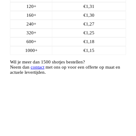
120+
€
1,31
160+
€
1,30
240+
€
1,27
320+
€
1,25
600+
€
1,18
1000+
€
1,15
Wil je meer dan 1500 shotjes bestellen?
Neem dan
contact
met ons op voor een offerte op maat en
actuele levertijden.