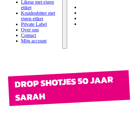
eigen etiket
Likeur met eigen
Private Label
etiket
Over ons
Kruidenbitter met
Contact
eigen etiket
Mijn account
Private Label
Over ons
Contact
Mijn account
DROP SHOTJES 50 JAAR
SARAH