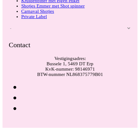
Kruidenbitter met eigen etiket
Shotjes Emmer met Shot spinner
Carnaval Shotjes
Private Label
Contact
Vestigingsadres:
Bussele 1, 5469 DT Erp
KvK-nummer: 98146971
BTW-nummer NL868375779B01