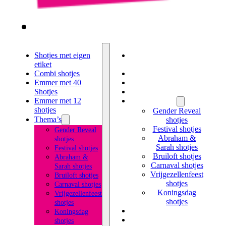
Shotjes met eigen
Shotjes met eigen
etiket
etiket
Combi shotjes
Combi shotjes
Emmer met 40
Emmer met 40 Shotjes
Shotjes
Emmer met 12 shotjes
Emmer met 12
Thema’s
shotjes
Gender Reveal
Thema’s
shotjes
Festival shotjes
Gender Reveal
Abraham &
shotjes
Sarah shotjes
Festival shotjes
Bruiloft shotjes
Abraham &
Carnaval shotjes
Sarah shotjes
Vrijgezellenfeest
Bruiloft shotjes
shotjes
Carnaval shotjes
Koningsdag
Vrijgezellenfeest
shotjes
shotjes
Likeur met eigen etiket
Koningsdag
Kruidenbitter met
shotjes