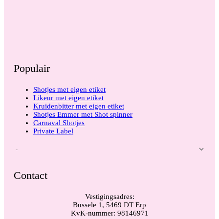
Populair
Shotjes met eigen etiket
Likeur met eigen etiket
Kruidenbitter met eigen etiket
Shotjes Emmer met Shot spinner
Carnaval Shotjes
Private Label
Contact
Vestigingsadres:
Bussele 1, 5469 DT Erp
KvK-nummer: 98146971