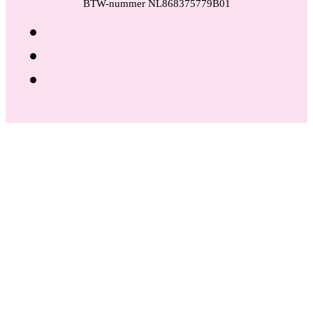
BTW-nummer NL868375779B01