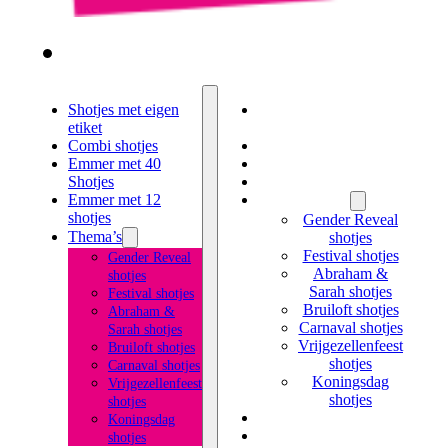
Shotjes met eigen
Shotjes met eigen
etiket
etiket
Combi shotjes
Combi shotjes
Emmer met 40
Emmer met 40 Shotjes
Shotjes
Emmer met 12 shotjes
Emmer met 12
Thema’s
shotjes
Gender Reveal
Thema’s
shotjes
Festival shotjes
Gender Reveal
Abraham &
shotjes
Sarah shotjes
Festival shotjes
Bruiloft shotjes
Abraham &
Carnaval shotjes
Sarah shotjes
Vrijgezellenfeest
Bruiloft shotjes
shotjes
Carnaval shotjes
Koningsdag
Vrijgezellenfeest
shotjes
shotjes
Likeur met eigen etiket
Koningsdag
Kruidenbitter met
shotjes