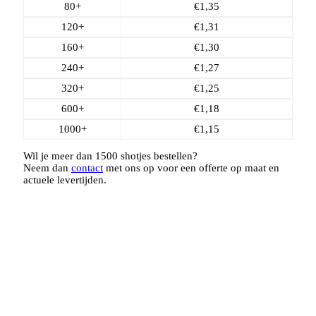
80+
€
1,35
120+
€
1,31
160+
€
1,30
240+
€
1,27
320+
€
1,25
600+
€
1,18
1000+
€
1,15
Wil je meer dan 1500 shotjes bestellen?
Neem dan
contact
met ons op voor een offerte op maat en
actuele levertijden.