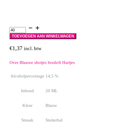
Blauwe
shotjes
bruiloft
TOEVOEGEN AAN WINKELWAGEN
Hartjes
aantal
€
1,37
incl. btw
Over Blauwe shotjes bruiloft Hartjes
Alcoholpercentage
14,5 %
Inhoud
20 ML
Kleur
Blauw
Smaak
Stuiterbal