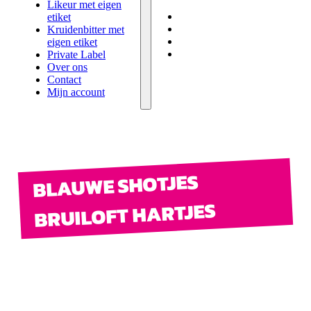
eigen etiket
Likeur met eigen
Private Label
etiket
Over ons
Kruidenbitter met
Contact
eigen etiket
Mijn account
Private Label
Over ons
Contact
Mijn account
BLAUWE SHOTJES
BRUILOFT HARTJES