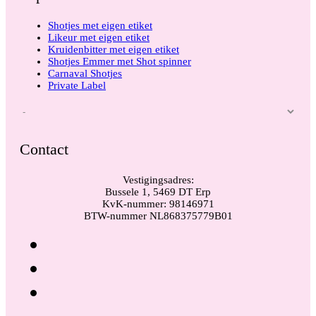
Shotjes met eigen etiket
Likeur met eigen etiket
Kruidenbitter met eigen etiket
Shotjes Emmer met Shot spinner
Carnaval Shotjes
Private Label
Contact
Vestigingsadres:
Bussele 1, 5469 DT Erp
KvK-nummer: 98146971
BTW-nummer NL868375779B01